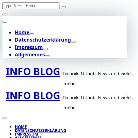
Search
Skip
for:
to
content
Home
Datenschutzerklärung
Impressum
Allgemeines
INFO BLOG
Technik, Urlaub, News und vieles
mehr
INFO BLOG
Technik, Urlaub, News und vieles
mehr
HOME
DATENSCHUTZERKLÄRUNG
IMPRESSUM
ALLGEMEINES