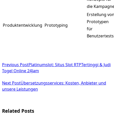
die Kampagn
Erstellung vo
Prototypen
Produktentwicklung
Prototyping
für
Benutzertests
<span
Previous Post
Platinumslot: Situs Slot RTPTertinggi & Judi
class="nav-
Togel Online 24Jam
subtitle
Next Post
Übersetzungsservices: Kosten, Anbieter und
screen-
unsere Leistungen
reader-
text">Page</span>
Related Posts