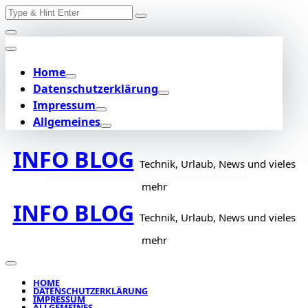
Search
Skip
for:
to
content
Home
Datenschutzerklärung
Impressum
Allgemeines
INFO BLOG
Technik, Urlaub, News und vieles
mehr
INFO BLOG
Technik, Urlaub, News und vieles
mehr
HOME
DATENSCHUTZERKLÄRUNG
IMPRESSUM
ALLGEMEINES