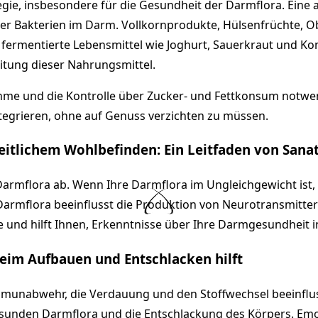
egie, insbesondere für die Gesundheit der Darmflora. Ein
cher Bakterien im Darm. Vollkornprodukte, Hülsenfrüchte, 
; fermentierte Lebensmittel wie Joghurt, Sauerkraut und 
itung dieser Nahrungsmittel.
me und die Kontrolle über Zucker- und Fettkonsum notwendi
ntegrieren, ohne auf Genuss verzichten zu müssen.
itlichem Wohlbefinden: Ein Leitfaden von Sanat
Darmflora ab. Wenn Ihre Darmflora im Ungleichgewicht is
rmflora beeinflusst die Produktion von Neurotransmittern
und hilft Ihnen, Erkenntnisse über Ihre Darmgesundheit in 
beim Aufbauen und Entschlacken hilft
Immunabwehr, die Verdauung und den Stoffwechsel beeinflus
esunden Darmflora und die Entschlackung des Körpers. Emot