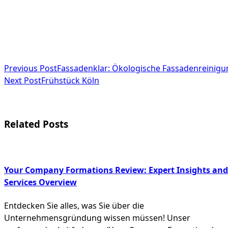
<span
Previous Post
Fassadenklar: Ökologische Fassadenreinigun
class="nav-
Next Post
Frühstück Köln
subtitle
screen-
Related Posts
reader-
text">Page</span>
Your Company Formations Review: Expert Insights and
Services Overview
Entdecken Sie alles, was Sie über die
Unternehmensgründung wissen müssen! Unser