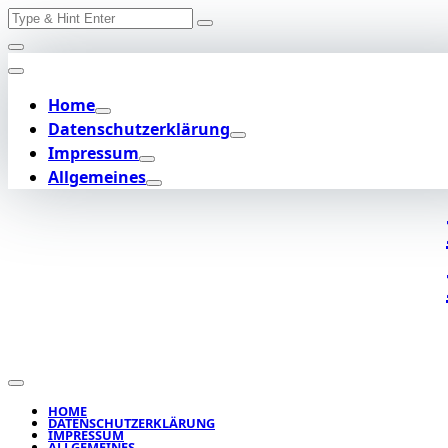
Search
Skip
for:
to
content
Home
Datenschutzerklärung
Impressum
Allgemeines
HOME
DATENSCHUTZERKLÄRUNG
IMPRESSUM
ALLGEMEINES